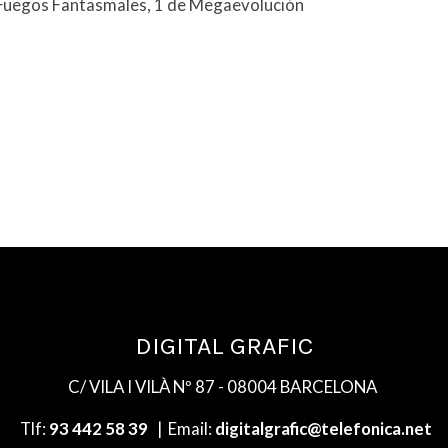
Fuegos Fantasmales, 1 de Megaevolución
DIGITAL GRAFIC
C/ VILA I VILÀ Nº 87 - 08004 BARCELONA
Tlf:
93 442 58 39
| Email:
digitalgrafic@telefonica.net